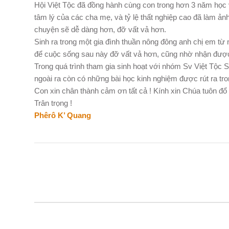
Hội Việt Tộc đã đồng hành cùng con trong hơn 3 năm học v
tâm lý của các cha mẹ, và tỷ lệ thất nghiệp cao đã làm ả
chuyện sẽ dễ dàng hơn, đỡ vất vả hơn.
Sinh ra trong một gia đình thuần nông đông anh chị em từ
để cuộc sống sau này đỡ vất vả hơn, cũng nhờ nhận được
Trong quá trình tham gia sinh hoạt với nhóm Sv Việt Tộc 
ngoài ra còn có những bài học kinh nghiệm được rút ra tr
Con xin chân thành cảm ơn tất cả ! Kính xin Chúa tuôn đ
Trân trọng !
Phêrô K’ Quang