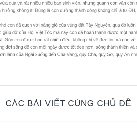
ừa qua và rất nhiều nhiều bạn sinh viên, nhưng quanh con vẫn còn rấ
nh hưởng không ít. Đúng là con đường thành công không chỉ là từ ĐH,
 nhỏ con đã quen với nắng gió của vùng đất Tây Nguyên, qua đó luôn
 giúp đỡ của Hội Việt Tôc mà nay con đã hoàn thành được một hành
Sài Gòn con được học rất nhiều điều, không chỉ về đức tin mà còn về
ong đời sống để con mỗi ngày được tốt đẹp hơn, sống thánh thiện và 
ổ ơn lành của Ngài xuống đến Cha Vang, quý Cha, quý Sơ, quý Ân nh
CÁC BÀI VIẾT CÙNG CHỦ ĐỀ