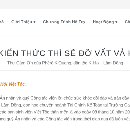
hà
Giới Thiệu
Chương Trình Hỗ Trợ
Hoạt Động
Ch
KIẾN THỨC THÌ SẼ ĐỠ VẤT VẢ
Thư Cảm Ơn của Phêrô K’Quang, dân tộc K’ Ho – Lâm Đồng
Hội Việt Tộc.
 Ân nhân và quý Cộng tác viên lời chúc sức khỏe dồi dào và tràn đầ
t Lâm Đồng, con học chuyên ngành Tài Chính Kế Toán tại Trường C
các bạn sinh viên Việt Tộc thân mến là vào ngày 08 tháng 10 năm 2
cùng quý Ân nhân và các Cộng tác viên trong thời gian qua đã luôn 