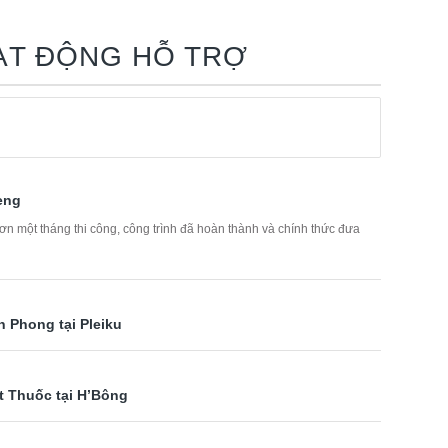
ẠT ĐỘNG HỖ TRỢ
teng
n một tháng thi công, công trình đã hoàn thành và chính thức đưa
 Phong tại Pleiku
t Thuốc tại H’Bông