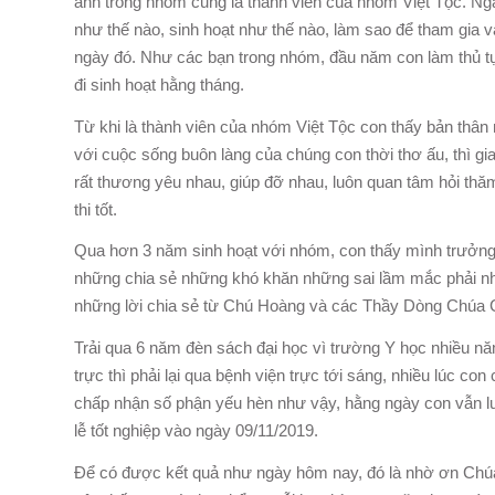
anh trong nhóm cũng là thành viên của nhóm Việt Tộc. Ng
như thế nào, sinh hoạt như thế nào, làm sao để tham gia 
ngày đó. Như các bạn trong nhóm, đầu năm con làm thủ tụ
đi sinh hoạt hằng tháng.
Từ khi là thành viên của nhóm Việt Tộc con thấy bản thâ
với cuộc sống buôn làng của chúng con thời thơ ấu, thì gi
rất thương yêu nhau, giúp đỡ nhau, luôn quan tâm hỏi th
thi tốt.
Qua hơn 3 năm sinh hoạt với nhóm, con thấy mình trưởng th
những chia sẻ những khó khăn những sai lầm mắc phải nh
những lời chia sẻ từ Chú Hoàng và các Thầy Dòng Chúa Cứ
Trải qua 6 năm đèn sách đại học vì trường Y học nhiều năm 
trực thì phải lại qua bệnh viện trực tới sáng, nhiều lúc 
chấp nhận số phận yếu hèn như vậy, hằng ngày con vẫn l
lễ tốt nghiệp vào ngày 09/11/2019.
Để có được kết quả như ngày hôm nay, đó là nhờ ơn Chúa 