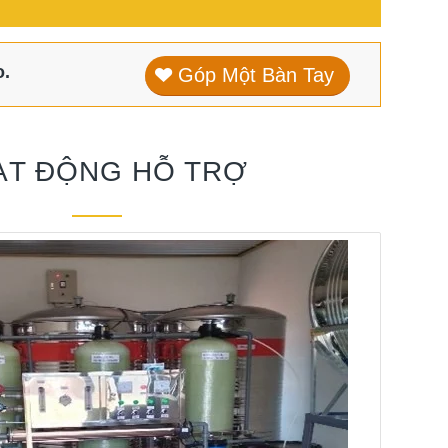
o.
Góp Một Bàn Tay
ẠT ĐỘNG HỖ TRỢ