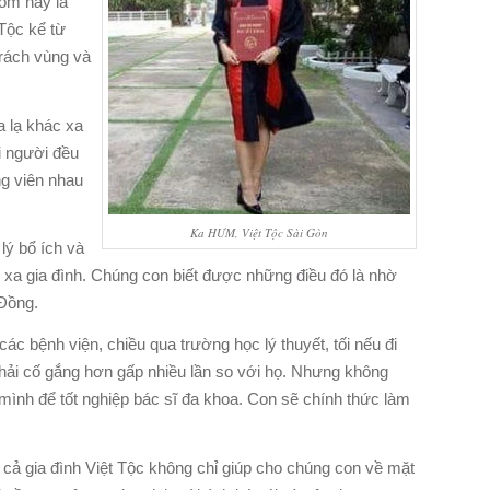
óm này là
Tộc kể từ
trách vùng và
a lạ khác xa
i người đều
ng viên nhau
Ka HƯM, Việt Tộc Sài Gòn
lý bổ ích và
xa gia đình. Chúng con biết được những điều đó là nhờ
 Đồng.
ác bệnh viện, chiều qua trường học lý thuyết, tối nếu đi
 phải cố gắng hơn gấp nhiều lần so với họ. Nhưng không
nh để tốt nghiệp bác sĩ đa khoa. Con sẽ chính thức làm
cả gia đình Việt Tộc không chỉ giúp cho chúng con về mặt