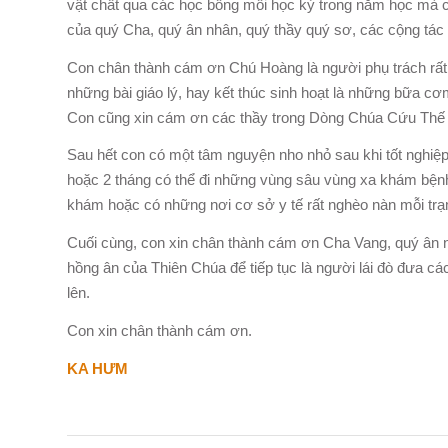
vật chất qua các học bổng mỗi học kỳ trong năm học mà cò
của quý Cha, quý ân nhân, quý thầy quý sơ, các cộng tác
Con chân thành cám ơn Chú Hoàng là người phụ trách rất t
những bài giáo lý, hay kết thúc sinh hoạt là những bữa 
Con cũng xin cám ơn các thầy trong Dòng Chúa Cứu Thế l
Sau hết con có một tâm nguyện nho nhỏ sau khi tốt nghiệp
hoặc 2 tháng có thể đi những vùng sâu vùng xa khám bệnh
khám hoặc có những nơi cơ sở y tế rất nghèo nàn mỗi tr
Cuối cùng, con xin chân thành cám ơn Cha Vang, quý ân nh
hồng ân của Thiên Chúa để tiếp tục là người lái đò đưa 
lên.
Con xin chân thành cám ơn.
KA HƯM