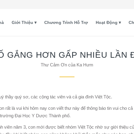
hà
Giới Thiệu
Chương Trình Hỗ Trợ
Hoạt Động
Ch
Ố GẮNG HƠN GẤP NHIỀU LẦN Đ
Thư Cảm Ơn của Ka Hưm
uý thầy quý sơ, các cộng tác viên và cả gia đình Việt Tộc.
rất là vui khi hôm nay con viết thư này để thông báo tin vui cho cả 
ủa trường Đại Học Y Dược Thành phố.
nh viên năm 3, con mới được biết nhóm Việt Tộc nhờ sự giới thiệu c