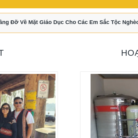
 Nâng Đỡ Về Mặt Giáo Dục Cho Các Em Sắc Tộc Nghè
T
HO