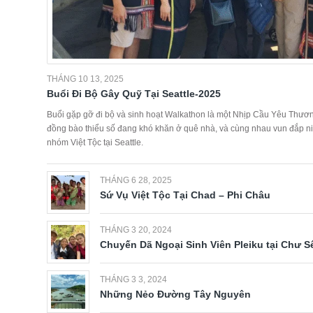
THÁNG 10 13, 2025
Buổi Đi Bộ Gây Quỹ Tại Seattle-2025
Buổi gặp gỡ đi bộ và sinh hoạt Walkathon là một Nhịp Cầu Yêu Thươn
đồng bào thiểu số đang khó khăn ở quê nhà, và cùng nhau vun đắp niề
nhóm Việt Tộc tại Seattle.
THÁNG 6 28, 2025
Sứ Vụ Việt Tộc Tại Chad – Phi Châu
THÁNG 3 20, 2024
Chuyến Dã Ngoại Sinh Viên Pleiku tại Chư S
THÁNG 3 3, 2024
Những Nẻo Đường Tây Nguyên