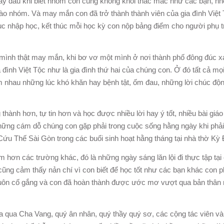
ày đầu khi biết nhóm con cũng không khỏi thắc mắc như các bạn, nh
vào nhóm. Và may mắn con đã trở thành thành viên của gia đình Việt 
c nhập học, kết thúc mỗi học kỳ con nộp bảng điểm cho người phụ 
n mình thật may mắn, khi bơ vơ một mình ở nơi thành phố đông đúc x
a đình Việt Tộc như là gia đình thứ hai của chúng con. Ở đó tất cả mọ
ăm nhau những lúc khó khăn hay bệnh tật, ốm đau, những lời chúc độ
ành hơn, tự tin hơn và học được nhiều lời hay ý tốt, nhiều bài giáo 
ững cám dỗ chúng con gặp phải trong cuộc sống hằng ngày khi phải 
u Thế Sài Gòn trong các buổi sinh hoạt hằng tháng tại nhà thờ Kỳ
hơn các trường khác, đó là những ngày sáng lăn lội đi thực tập tại c
con cũng cảm thấy nản chí vì con biết để học tốt như các bạn khác con
uôn cố gắng và con đã hoàn thành được ước mơ vượt qua bản thân mì
qua Cha Vang, quý ân nhân, quý thầy quý sơ, các cộng tác viên và 