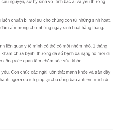
 cầu nguyện, sự hy sinh với tình bác ái và yêu thương
 luôn chuẩn bị mọi sự cho chúng con từ những sinh hoạt,
 và đầm ấm mong chờ những ngày sinh hoạt hằng tháng.
nh liên quan y tế mình có thể có một nhóm nhỏ, 1 tháng
cận khám chữa bệnh, thường đa số bệnh đã nặng họ mới đi
ho công việc quan tâm chăm sóc sức khỏe.
n yêu. Con chúc các ngài luôn thật mạnh khỏe và tràn đầy
hành người có ích giúp lại cho đồng bào anh em mình đi