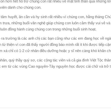
n hơn hết hỗ trợ chúng con rất nhiều về mặt tinh thần qua những lời
 viên dành cho chúng con.
âm huyết, ân cần và hy sinh rất nhiều vì chúng con, hằng tháng Chú
cơm trưa, những buổi văn nghệ giúp chúng con luôn cảm thấy vui vẻ
uôn đồng hành cùng chúng con trong những buổi sinh hoạt.
 ra trường là các anh chị các bạn cũng như các em đang học về ngà
 từ thiện vì con đã thấy người đồng bào mình rất ít khi được tiếp 
ạm xá chỉ có 1-2 cử nhân điều dưỡng hoặc y sĩ nên càng khó khăn c
ân, quý thầy quý sơ, các cộng tác viên và cả gia đình Việt Tộc thâ
các em từ các vùng Cao nguyên-Tây nguyên học được cái chữ và trở t