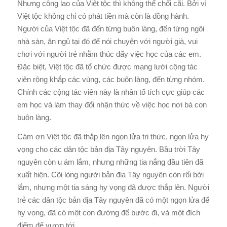
Nhưng công lao của Việt tộc thì không thể chối cãi. Bởi vì
Việt tộc không chỉ có phát tiền mà còn là đồng hành.
Người của Việt tộc đã đến từng buôn làng, đến từng ngôi
nhà sàn, ăn ngủ tại đó để nói chuyện với người già, vui
chơi với người trẻ nhằm thúc đẩy việc học của các em.
Đặc biệt, Việt tộc đã tổ chức được mạng lưới cộng tác
viên rộng khắp các vùng, các buôn làng, đến từng nhóm.
Chính các cộng tác viên này là nhân tố tích cực giúp các
em học và làm thay đổi nhận thức về việc học nơi bà con
buôn làng.
Cám ơn Việt tộc đã thắp lên ngọn lửa tri thức, ngọn lửa hy
vọng cho các dân tộc bản địa Tây nguyên. Bầu trời Tây
nguyên còn u ám lắm, nhưng những tia nắng đầu tiên đã
xuất hiện. Cõi lòng người bản địa Tây nguyên còn rối bời
lắm, nhưng một tia sáng hy vọng đã được thắp lên. Người
trẻ các dân tộc bản địa Tây nguyên đã có một ngọn lửa để
hy vọng, đã có một con đường để bước đi, và một đích
điểm để vươn tới…