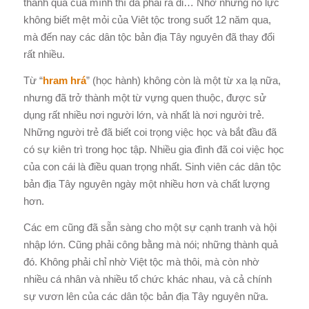
thành quả của mình thì đã phải ra đi… Nhờ những nỗ lực
không biết mệt mỏi của Viêt tộc trong suốt 12 năm qua,
mà đến nay các dân tộc bản địa Tây nguyên đã thay đổi
rất nhiều.
Từ “
hram hrá
” (học hành) không còn là một từ xa lạ nữa,
nhưng đã trở thành một từ vựng quen thuộc, được sử
dụng rất nhiều nơi người lớn, và nhất là nơi người trẻ.
Những người trẻ đã biết coi trọng việc học và bắt đầu đã
có sự kiên trì trong học tập. Nhiều gia đình đã coi việc học
của con cái là điều quan trọng nhất. Sinh viên các dân tộc
bản địa Tây nguyên ngày một nhiều hơn và chất lượng
hơn.
Các em cũng đã sẵn sàng cho một sự cạnh tranh và hội
nhập lớn. Cũng phải công bằng mà nói; những thành quả
đó. Không phải chỉ nhờ Việt tộc mà thôi, mà còn nhờ
nhiều cá nhân và nhiều tổ chức khác nhau, và cả chính
sự vươn lên của các dân tộc bản địa Tây nguyên nữa.