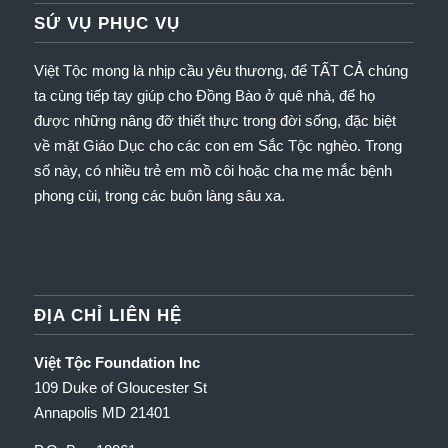
SỨ VỤ PHỤC VỤ
Việt Tộc mong là nhịp cầu yêu thương, để TẤT CẢ chúng
ta cùng tiếp tay giúp cho Đồng Bào ở quê nhà, để họ
được những nâng đỡ thiết thực trong đời sống, đặc biệt
về mặt Giáo Dục cho các con em Sắc Tộc nghèo.
Trong
số này, có nhiều trẻ em mồ côi hoặc cha mẹ mắc bệnh
phong cùi, trong các buôn làng sâu xa.
ĐỊA CHỈ LIÊN HỆ
Việt Tộc Foundation Inc
109 Duke of Gloucester St
Annapolis MD 21401