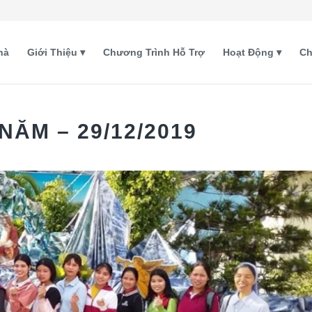
hà
Giới Thiệu
Chương Trình Hỗ Trợ
Hoạt Động
Ch
NĂM – 29/12/2019