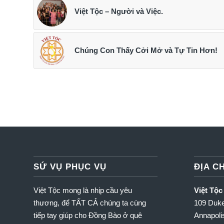
Việt Tộc – Người và Việc.
Chúng Con Thấy Cởi Mở và Tự Tin Hơn!
SỨ VỤ PHỤC VỤ
ĐỊA CH
Việt Tộc mong là nhịp cầu yêu
Việt Tộc
thương, để TẤT CẢ chúng ta cùng
109 Duke
tiếp tay giúp cho Đồng Bào ở quê
Annapol