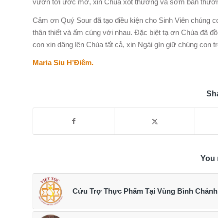
vươn tới ước mơ, xin Chúa xót thương và sớm ban thưở
Cảm ơn Quý Sour đã tạo điều kiện cho Sinh Viên chúng co
thân thiết và ấm cúng với nhau. Đặc biệt tạ ơn Chúa đã đ
con xin dâng lên Chúa tất cả, xin Ngài gìn giữ chúng con 
Maria Siu H’Điêm.
Sha
You 
Cứu Trợ Thực Phẩm Tại Vùng Bình Chánh