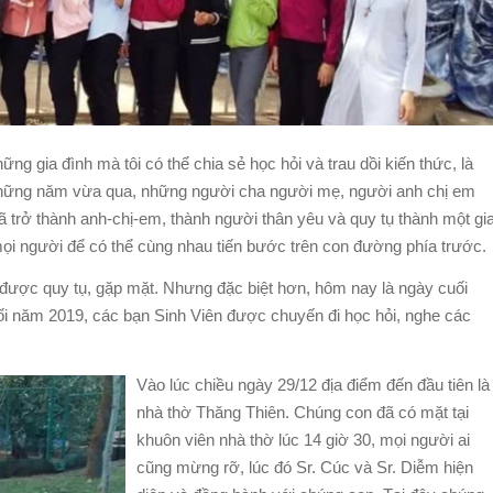
hững gia đình mà tôi có thể chia sẻ học hỏi và trau dồi kiến thức, là
ng những năm vừa qua, những người cha người mẹ, người anh chị em
 trở thành anh-chị-em, thành người thân yêu và quy tụ thành một gi
ọi người để có thể cùng nhau tiến b
ước trên con đường phía trước.
 được quy tụ, gặp mặt. Nhưng đặc biệt hơn, hôm nay là ngày cuối
ối năm 2019, các bạn Sinh Viên được chuyến đi học hỏi, nghe các
Vào lúc chiều ngày 29/12 địa điểm đến đầu tiên là
nhà thờ Thăng Thiên. Chúng con đã có mặt tại
khuôn viên nhà thờ lúc 14 giờ 30, mọi người ai
cũng mừng rỡ, lúc đó Sr. Cúc và Sr. Diễm hiện