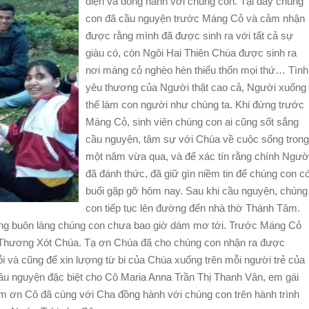
diện và đồng hành với chúng con. Tại đây chúng
con đã cầu nguyện trước Máng Cỏ và cảm nhận
được rằng mình đã được sinh ra với tất cả sự
giàu có, còn Ngôi Hai Thiên Chúa được sinh ra
nơi máng cỏ nghèo hèn thiếu thốn mọi thứ… Tình
yêu thương của Người thật cao cả, Người xuống
thế làm con người như chúng ta. Khi đứng trước
Máng Cỏ, sinh viên chúng con ai cũng sốt sắng
cầu nguyện, tâm sự với Chúa về cuộc sống trong
một năm vừa qua, và để xác tín rằng chính Ngườ
đã đánh thức, đã giữ gìn niềm tin để chúng con c
buổi gặp gỡ hôm nay. Sau khi cầu nguyện, chúng
con tiếp tục lên đường đến nhà thờ Thánh Tâm.
ong buôn làng chúng con chưa bao giờ dám mơ tới. Trước Máng Cỏ
 Thương Xót Chúa. Tạ ơn Chúa đã cho chúng con nhận ra được
ỗi và cũng để xin lượng từ bi của Chúa xuống trên mỗi người trẻ của
cầu nguyện đặc biệt cho Cô Maria Anna Trần Thị Thanh Vân, em gái
m ơn Cô đã cùng với Cha đồng hành với chúng con trên hành trình