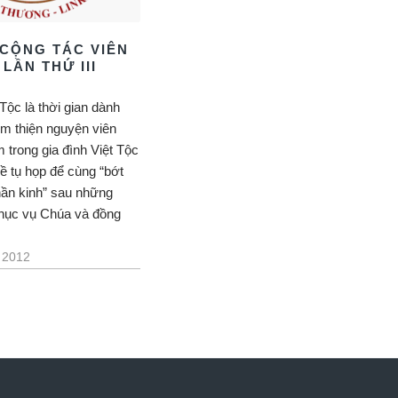
 CỘNG TÁC VIÊN
LẦN THỨ III
Tộc là thời gian dành
em thiện nguyện viên
 trong gia đình Việt Tộc
ề tụ họp để cùng “bớt
hần kinh” sau những
hục vụ Chúa và đồng
.
 2012