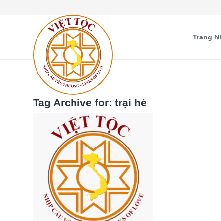
Trang N
Tag Archive for:
trại hè