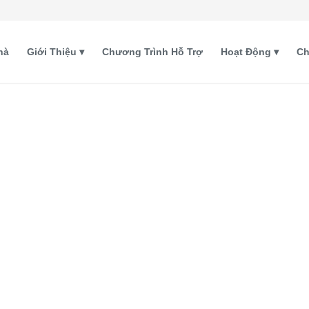
hà
Giới Thiệu
Chương Trình Hỗ Trợ
Hoạt Động
Ch