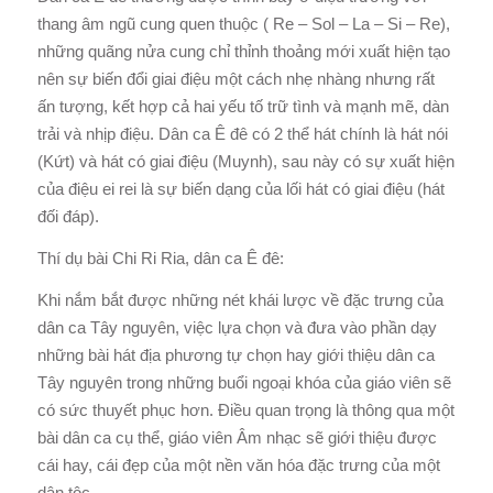
thang âm ngũ cung quen thuộc ( Re – Sol – La – Si – Re),
những quãng nửa cung chỉ thỉnh thoảng mới xuất hiện tạo
nên sự biến đổi giai điệu một cách nhẹ nhàng nhưng rất
ấn tượng, kết hợp cả hai yếu tố trữ tình và mạnh mẽ, dàn
trải và nhịp điệu. Dân ca Ê đê có 2 thể hát chính là hát nói
(Kứt) và hát có giai điệu (Muynh), sau này có sự xuất hiện
của điệu ei rei là sự biến dạng của lối hát có giai điệu (hát
đối đáp).
Thí dụ bài Chi Ri Ria, dân ca Ê đê:
Khi nắm bắt được những nét khái lược về đặc trưng của
dân ca Tây nguyên, việc lựa chọn và đưa vào phần dạy
những bài hát địa phương tự chọn hay giới thiệu dân ca
Tây nguyên trong những buổi ngoại khóa của giáo viên sẽ
có sức thuyết phục hơn. Điều quan trọng là thông qua một
bài dân ca cụ thể, giáo viên Âm nhạc sẽ giới thiệu được
cái hay, cái đẹp của một nền văn hóa đặc trưng của một
dân tộc.