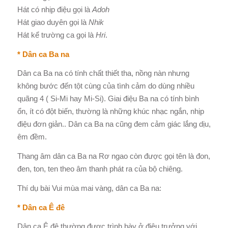
Hát có nhịp điệu gọi là
Adoh
Hát giao duyên gọi là
Nhik
Hát kể trường ca gọi là
Hri
.
* Dân ca Ba na
Dân ca Ba na có tính chất thiết tha, nồng nàn nhưng
không bước đến tột cùng của tình cảm do dùng nhiều
quãng 4 ( Si-Mi hay Mi-Si). Giai điệu Ba na có tính bình
ổn, ít có đột biến, thường là những khúc nhạc ngắn, nhịp
điệu đơn giản.. Dân ca Ba na cũng đem cảm giác lắng dịu,
êm đềm.
Thang âm dân ca Ba na Rơ ngao còn được gọi tên là đon,
đen, ton, ten theo âm thanh phát ra của bộ chiêng.
Thí dụ bài Vui mùa mai vàng, dân ca Ba na:
* Dân ca Ê đê
Dân ca Ê đê thường được trình bày ở điệu trưởng với