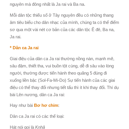
nguyên mà đông nhất là Ja rai và Ba na.
Mỗi dân tộc thiểu số ở Tây nguyên đều có những thang
âm tiêu biểu cho dân nhạc của mình, chúng ta có thể điểm
sơ qua một vài nét cơ bản của các dân tộc Ê đê, Ba na,
Ja rai.
* Dân ca Ja rai
Giai điệu của dân ca Ja rai thường nồng nàn, mạnh mẽ,
sâu đậm, thiết tha, vui buồn tột cùng, dễ đi sâu vào lòng
người, thường được tiến hành theo quãng 5 đúng đi
xuống liền bậc (Sol-Fa-Mi-Do) Sự tiến hành của các giai
điệu có thể thay đổi nhưng tiết tấu thì ít khi thay đổi. Thí dụ
bài Lên nương, dân ca Ja rai:
Hay như bài
Bơ hơ chim
:
Dân ca Ja rai có các thể loại:
Hát nói gọi là
Knhă