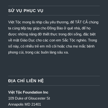
SỨ VỤ PHỤC VỤ
Việt Tộc mong là nhịp cầu yêu thương, để TẤT CẢ chúng
ta cùng tiếp tay giúp cho Đồng Bào ở quê nhà, để họ
được những nâng đỡ thiết thực trong đời sống, đặc biệt
về mặt Giáo Dục cho các con em Sắc Tộc nghèo.
Trong
số này, có nhiều trẻ em mồ côi hoặc cha mẹ mắc bệnh
phong cùi, trong các buôn làng sâu xa.
ĐỊA CHỈ LIÊN HỆ
Việt Tộc Foundation Inc
109 Duke of Gloucester St
Annapolis MD 21401