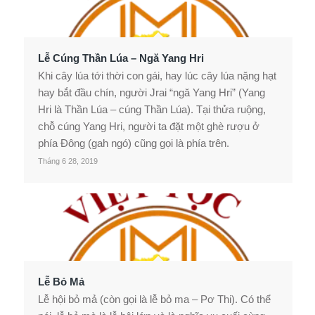
Lễ Cúng Thần Lúa – Ngă Yang Hri
Khi cây lúa tới thời con gái, hay lúc cây lúa nặng hạt
hay bắt đầu chín, người Jrai “ngă Yang Hri” (Yang
Hri là Thần Lúa – cúng Thần Lúa). Tại thửa ruộng,
chỗ cúng Yang Hri, người ta đặt một ghè rượu ở
phía Đông (gah ngó) cũng gọi là phía trên.
Tháng 6 28, 2019
Lễ Bỏ Mả
Lễ hội bỏ mả (còn gọi là lễ bỏ ma – Pơ Thi). Có thể