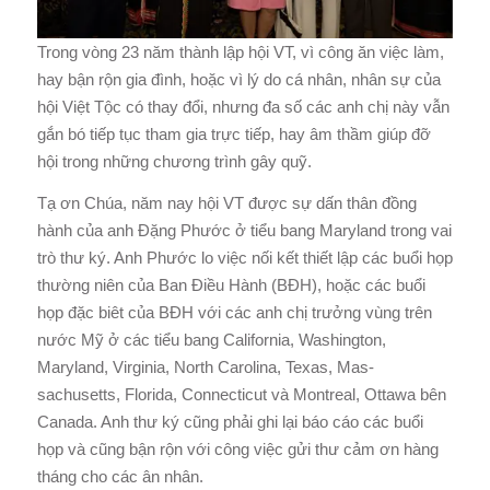
Trong vòng 23 năm thành lập hội VT, vì công ăn việc làm,
hay bận rộn gia đình, hoặc vì lý do cá nhân, nhân sự của
hội Việt Tộc có thay đổi, nhưng đa số các anh chị này vẫn
gắn bó tiếp tục tham gia trực tiếp, hay âm thầm giúp đỡ
hội trong những chương trình gây quỹ.
Tạ ơn Chúa, năm nay hội VT được sự dấn thân đồng
hành của anh Đặng Phước ở tiểu bang Maryland trong vai
trò thư ký. Anh Phước lo việc nối kết thiết lập các buổi họp
thường niên của Ban Điều Hành (BĐH), hoặc các buổi
họp đặc biêt của BĐH với các anh chị trưởng vùng trên
nước Mỹ ở các tiểu bang California, Washington,
Maryland, Virginia, North Carolina, Texas, Mas-
sachusetts, Florida, Connecticut và Montreal, Ottawa bên
Canada. Anh thư ký cũng phải ghi lại báo cáo các buổi
họp và cũng bận rộn với công việc gửi thư cảm ơn hàng
tháng cho các ân nhân.