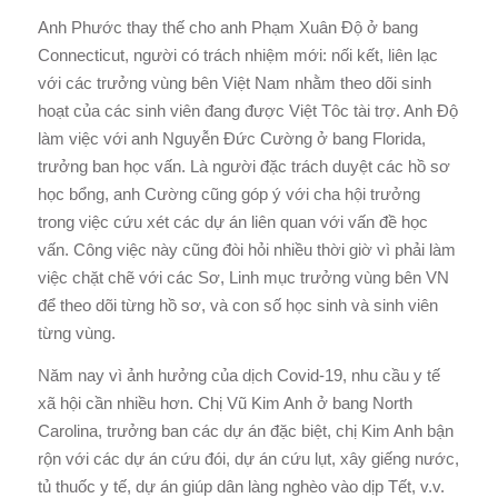
Anh Phước thay thế cho anh Phạm Xuân Độ ở bang
Connecticut, người có trách nhiệm mới: nối kết, liên lạc
với các trưởng vùng bên Việt Nam nhằm theo dõi sinh
hoạt của các sinh viên đang được Việt Tôc tài trợ. Anh Độ
làm việc với anh Nguyễn Đức Cường ở bang Florida,
trưởng ban học vấn. Là người đặc trách duyệt các hồ sơ
học bổng, anh Cường cũng góp ý với cha hội trưởng
trong việc cứu xét các dự án liên quan với vấn đề học
vấn. Công việc này cũng đòi hỏi nhiều thời giờ vì phải làm
việc chặt chẽ với các Sơ, Linh mục trưởng vùng bên VN
để theo dõi từng hồ sơ, và con số học sinh và sinh viên
từng vùng.
Năm nay vì ảnh hưởng của dịch Covid-19, nhu cầu y tế
xã hội cần nhiều hơn. Chị Vũ Kim Anh ở bang North
Carolina, trưởng ban các dự án đặc biệt, chị Kim Anh bận
rộn với các dự án cứu đói, dự án cứu lụt, xây giếng nước,
tủ thuốc y tế, dự án giúp dân làng nghèo vào dịp Tết, v.v.