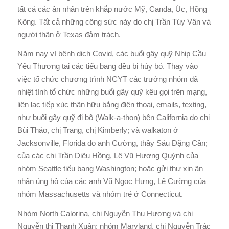
tất cả các ân nhân trên khắp nước Mỹ, Canda, Úc, Hồng
Kông. Tất cả những công sức này do chị Trần Túy Vân và
người thân ở Texas đảm trách.
Năm nay vì bệnh dịch Covid, các buổi gây quỹ Nhịp Cầu
Yêu Thương tại các tiểu bang đều bị hủy bỏ. Thay vào
việc tổ chức chương trình NCYT các trưởng nhóm đã
nhiệt tình tổ chức những buổi gây quỹ kêu gọi trên mạng,
liên lạc tiếp xúc thân hữu bằng điện thoại, emails, texting,
như buổi gây quỹ đi bộ (Walk-a-thon) bên California do chị
Bùi Thảo, chị Trang, chị Kimberly; và walkaton ở
Jacksonville, Florida do anh Cường, thầy Sáu Đặng Cần;
của các chị Trần Diệu Hồng, Lê Vũ Hương Quỳnh của
nhóm Seattle tiểu bang Washington; hoặc gửi thư xin ân
nhân ủng hộ của các anh Vũ Ngọc Hưng, Lê Cường của
nhóm Massachusetts và nhóm trẻ ở Connecticut.
Nhóm North Calorina, chị Nguyễn Thu Hương và chị
Nguyễn thị Thanh Xuân; nhóm Maryland, chị Nguyễn Trác