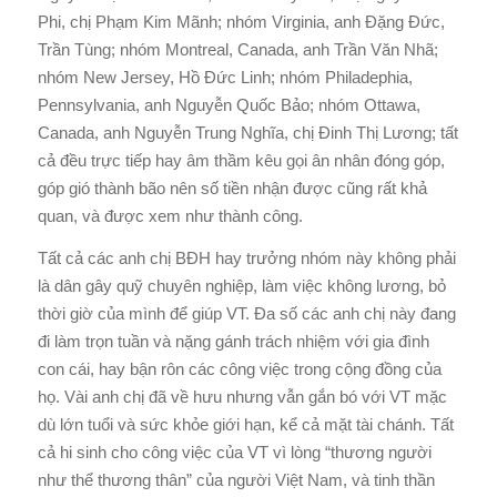
Phi, chị Phạm Kim Mãnh; nhóm Virginia, anh Đặng Đức,
Trần Tùng; nhóm Montreal, Canada, anh Trần Văn Nhã;
nhóm New Jersey, Hồ Đức Linh; nhóm Philadephia,
Pennsylvania, anh Nguyễn Quốc Bảo; nhóm Ottawa,
Canada, anh Nguyễn Trung Nghĩa, chị Đinh Thị Lương; tất
cả đều trực tiếp hay âm thầm kêu gọi ân nhân đóng góp,
góp gió thành bão nên số tiền nhận được cũng rất khả
quan, và được xem như thành công.
Tất cả các anh chị BĐH hay trưởng nhóm này không phải
là dân gây quỹ chuyên nghiệp, làm việc không lương, bỏ
thời giờ của mình để giúp VT. Đa số các anh chị này đang
đi làm trọn tuần và nặng gánh trách nhiệm với gia đình
con cái, hay bận rôn các công việc trong cộng đồng của
họ. Vài anh chị đã về hưu nhưng vẫn gắn bó với VT mặc
dù lớn tuổi và sức khỏe giới hạn, kể cả mặt tài chánh. Tất
cả hi sinh cho công việc của VT vì lòng “thương người
như thể thương thân” của người Việt Nam, và tinh thần