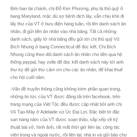
Bên ban tài chánh, chị Đỗ Kim Phượng, phụ tá thủ quỹ ở
bang Maryland, mặc dù sợ bệnh dịch lây, vẫn chịu khó đi
lấy thư của VT ở bưu điện hàng tuần, rồi lên danh sách ân
nhân, đi gửi tiền ân nhân vào nhà băng. Tất cả những
danh sách, giấy tờ nhà băng đều gửi tới chị thủ quỹ Vũ
Bích Nhung ở bang Connecticut để đúc kết. Chị Bích
Nhung cũng theo dõi danh sách ân nhân cho tiền qua hệ
thống paypal, hay zelle để đúc kết danh sách này tới anh
thư ký để gửi thư cảm ơn cho các ân nhân, để khai thuế
cho hội cuối năm.
-Vấn đề truyền thông cũng không kém phần quan trọng,
những tin tức của VT được đăng tải trên facebook, trên
trang mạng của Việt Tộc đều được cập nhật bởi anh chị
Vũ Tạo-Mây ở Adelaide xứ Úc Đại Lợi. Đặc biệt tờ đặc
san hàng năm của VT được soạn thảo, sắp xếp về kỹ
thuật bài vở, hình ảnh, rất mất thời giờ liên lạc cộng tác
viên trong và ngoài nước, rồi liên lạc nhà in và gửi báo cho