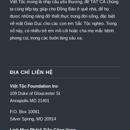
Việt Tộc mong là nhịp cầu yêu thương, để TẤT CẢ chúng
ta cùng tiếp tay giúp cho Đồng Bào ở quê nhà, để họ
được những nâng đỡ thiết thực trong đời sống, đặc biệt
về mặt Giáo Dục cho các con em Sắc Tộc nghèo.
Trong
số này, có nhiều trẻ em mồ côi hoặc cha mẹ mắc bệnh
phong cùi, trong các buôn làng sâu xa.
ĐỊA CHỈ LIÊN HỆ
Việt Tộc Foundation Inc
109 Duke of Gloucester St
Annapolis MD 21401
P.O. Box 10061
Silver Spring, MD 20914
Linh Mục Phêrô Trần Công Vang