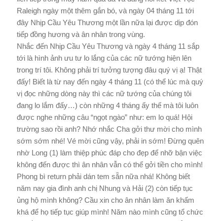
Raleigh ngày một thêm gắn bó, và ngày 04 tháng 11 tới
đây Nhịp Cầu Yêu Thương một lần nữa lại được dịp đón
tiếp đồng hương và ân nhân trong vùng.
Nhắc đến Nhịp Cầu Yêu Thương và ngày 4 tháng 11 sắp
tới là hình ảnh ưu tư lo lắng của các nữ tướng hiện lên
trong trí tôi. Không phải trí tưởng tượng đâu quý vị ạ! Thật
đấy! Biết là từ nay đến ngày 4 tháng 11 (có thể lúc mà quý
vị đọc những dòng này thì các nữ tướng của chúng tôi
đang lo lắm đấy…) còn những 4 tháng ấy thế mà tôi luôn
được nghe những câu “ngọt ngào” như: em lo quá! Hội
trường sao rồi anh? Nhớ nhắc Cha gởi thư mời cho mình
sớm sớm nhé! Vé mời cũng vậy, phải in sớm! Đừng quên
nhờ Long (1) làm thiệp phúc đáp cho đẹp để nhỡ bận việc
không đến được thì ân nhân vẫn có thể gởi tiền cho mình!
Phong bì return phải dán tem sẵn nữa nhá! Không biết
năm nay gia đình anh chị Nhung và Hải (2) còn tiếp tục
ủng hộ mình không? Cầu xin cho ân nhân làm ăn khấm
khá để họ tiếp tục giúp mình! Năm nào mình cũng tổ chức