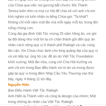
của Chúa qua việc noi gương bắt chước Mẹ Thánh
Teresa luôn nhìn ra mọi cơ hội để chia sẻ với anh chị em
khó nghèo và luôn nhận ra tiếng Chúa gọi: “Ta khát”!
Không chỉ mỗi năm một lần mà mỗi ngày mỗi lúc trong đời
sống chúng con.
Cùng đại gia đình Việt Tộc mừng 25 năm hồng ân, xin ghi
lại đôi dòng như một lời tạ ơn chân thành gởi đến quý ân
nhân cách riêng quý vị ở thành phố Raleigh và các vùng
lân cận. Xin Chúa chúc lành cho lòng quảng đại của quý vị
và xin tiếp tục ủng hộ các đề án do Việt Tộc Foundation
khởi xướng. Một lần nữa, cùng với Cha Hội trưởng và
anh chị em trong Ban điều hành xin tri ân và mong được
gặp lại quý vị trong đêm Nhịp Cầu Yêu Thương vào thứ
bảy, ngày 4 tháng 11 tới đây.
Nguyễn Hiển
Ban Điều Hành Việt Tộc Raleigh
Anh Hiển là Thành viên và cũng là design của nhóm; Một
trong những ân nhân của Việt Tộc Raleigh.