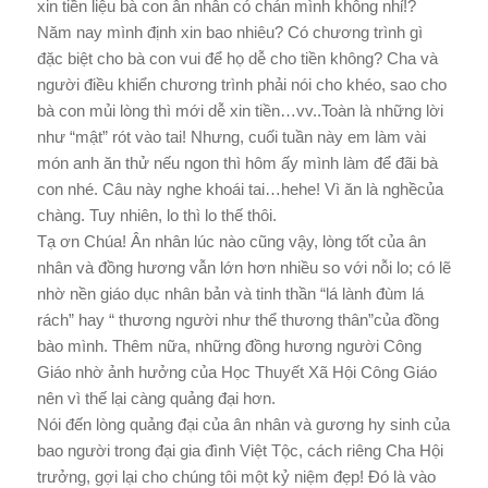
xin tiền liệu bà con ân nhân có chán mình không nhỉ!?
Năm nay mình định xin bao nhiêu? Có chương trình gì
đặc biệt cho bà con vui để họ dễ cho tiền không? Cha và
người điều khiển chương trình phải nói cho khéo, sao cho
bà con mủi lòng thì mới dễ xin tiền…vv..Toàn là những lời
như “mật” rót vào tai! Nhưng, cuối tuần này em làm vài
món anh ăn thử nếu ngon thì hôm ấy mình làm để đãi bà
con nhé. Câu này nghe khoái tai…hehe! Vì ăn là nghềcủa
chàng. Tuy nhiên, lo thì lo thế thôi.
Tạ ơn Chúa! Ân nhân lúc nào cũng vậy, lòng tốt của ân
nhân và đồng hương vẫn lớn hơn nhiều so với nỗi lo; có lẽ
nhờ nền giáo dục nhân bản và tinh thần “lá lành đùm lá
rách” hay “ thương người như thể thương thân”của đồng
bào mình. Thêm nữa, những đồng hương người Công
Giáo nhờ ảnh hưởng của Học Thuyết Xã Hội Công Giáo
nên vì thế lại càng quảng đại hơn.
Nói đến lòng quảng đại của ân nhân và gương hy sinh của
bao người trong đại gia đình Việt Tộc, cách riêng Cha Hội
trưởng, gợi lại cho chúng tôi một kỷ niệm đẹp! Đó là vào