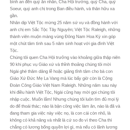
bình an đến quý ân nhân, Cha Hội trưởng, quý Cha, quý
Soeur, quý anh chị trong Ban điều hành, và thân hữu xa
gần.
Nhân dịp Việt Tộc mừng 25 năm sứ vụ và đồng hành với
anh chị em Sắc Tộc Tây Nguyên; Việt Tộc Raleigh, những
thành viên muộn màng vùng Đông Nam Hoa Kỳ xin góp
một chút tâm tình sau 5 năm sinh hoạt với gia đình Việt
Tộc.
Chúng tôi quen Cha Hội trưởng vào khoảng giữa thập niên
90 khi phục vụ Giáo xứ và thỉnh thoảng chúng tôi mời
Ngài ghé thăm dâng lễ hoặc giảng tĩnh tâm cho bà con
Giáo Xứ Đức Mẹ La Vang mà lúc bấy giờ còn là Cộng
Đoàn Công Giáo Việt Nam Raleigh. Những năm sau này
khi điều hành Việt Tộc, Ngài cũng hay mời gọi chúng tôi
nhập cuộc. Muốn lắm! Nhưng chúng tôi luôn tìm đủ mọi lý
do để thoái thác; nào là bận công việc làm ăn, nào là đã và
đang tham gia việc này việc nọ, là con cái còn nhỏ, là
không có khả năng và nhất là cứ so đo vì theo Cha thì
chẳng có lương bổng quyền lợi gì, mà nếu có lãnh lương