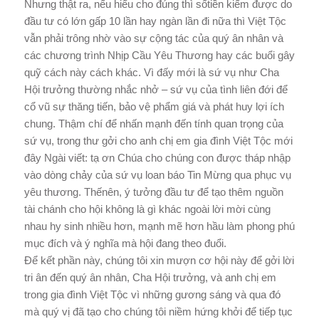
Nhưng thật ra, nếu hiểu cho đúng thì sốtiền kiếm được do
đầu tư có lớn gấp 10 lần hay ngàn lần đi nữa thì Việt Tộc
vẫn phải trông nhờ vào sự cộng tác của quý ân nhân và
các chương trình Nhịp Cầu Yêu Thương hay các buổi gây
quỹ cách này cách khác. Vì đấy mới là sứ vụ như Cha
Hội trưởng thường nhắc nhở – sứ vụ của tình liên đới để
cổ vũ sự thăng tiến, bảo vệ phẩm giá và phát huy lợi ích
chung. Thậm chí để nhấn mạnh đến tính quan trọng của
sứ vụ, trong thư gởi cho anh chị em gia đình Việt Tộc mới
đây Ngài viết: tạ ơn Chúa cho chúng con được tháp nhập
vào dòng chảy của sứ vụ loan báo Tin Mừng qua phục vụ
yêu thương. Thếnên, ý tưởng đầu tư để tạo thêm nguồn
tài chánh cho hội không là gì khác ngoài lời mời cùng
nhau hy sinh nhiều hơn, mạnh mẽ hơn hầu làm phong phú
mục đích và ý nghĩa mà hội đang theo đuổi.
Để kết phần này, chúng tôi xin mượn cơ hội này để gởi lời
tri ân đến quý ân nhân, Cha Hội trưởng, và anh chị em
trong gia đình Việt Tộc vì những gương sáng và qua đó
mà quý vị đã tạo cho chúng tôi niềm hứng khởi để tiếp tục