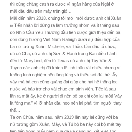
thì cũng chẳng cash ra được vì ngân hàng của Ngài ở
mãi đâu đâu trên mây trên gió…
Mãi đến năm 2018, chúng tôi mới mời được anh chị Xuân
& Tiến nhận lời đứng ra làm trưởng nhóm và ít tháng sau
đó Nhịp Cầu Yêu Thương đầu tiên được giới thiệu đến bà
con đồng hương Việt Nam Raleigh dưới sự điều hợp của
ba nữ tướng Xuân, Michelle, và Thảo. Lần đầu tổ chức,
dù có Cha, có anh chị Sơn & Hạnh trong Ban điều hành
đến từ Maryland, đến từ Texas có anh chị Túy Vân &
Tuynh các anh chị đã khích lệ tinh thần rất nhiều nhưng vì
không kinh nghiệm nên lúng túng và thiếu sót đủ thứ. Ấy
vậy mà bà con cũng quảng đại giúp cho hai hệ thống lọc
nước và bảo trợ cho vài chục em sinh viên. Tiếc là sau
lần ra mắt ấy, kẻ ở người đi nên bộ ba chỉ còn lại một! Vậy
là “ông mai” vì lỡ nhận đầu heo nên lại phải tìm người thay
thế…
Tạ ơn Chúa, năm sau, năm 2019 lần này lại cũng với ba
nữ tướng gồm Xuân, Mây, và Tú bộ ba này coi bộ mát tay
liên tiếp trong mấy năm qua đã và đang nối kết Việt Tộc