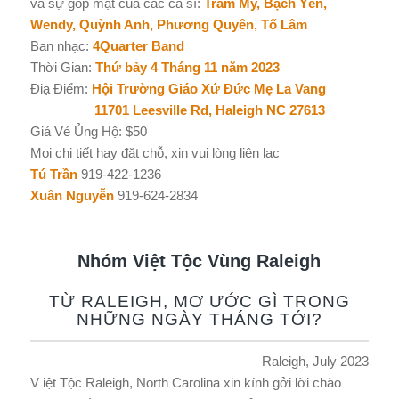
và sự góp mặt của các ca sĩ:
Trầm My, Bạch Yến,
Wendy, Quỳnh Anh, Phương Quyên, Tố Lâm
Ban nhạc:
4Quarter Band
Thời Gian:
Thứ bảy 4 Tháng 11 năm 2023
Điạ Điểm:
Hội Trường Giáo Xứ Đức Mẹ La Vang
11701 Leesville Rd, Haleigh NC 27613
Giá Vé Ủng Hộ: $50
Mọi chi tiết hay đặt chỗ, xin vui lòng liên lạc
Tú Trần
919-422-1236
Xuân Nguyễn
919-624-2834
Nhóm Việt Tộc Vùng Raleigh
TỪ RALEIGH, MƠ ƯỚC GÌ TRONG
NHỮNG NGÀY THÁNG TỚI?
Raleigh, July 2023
V iệt Tộc Raleigh, North Carolina xin kính gởi lời chào