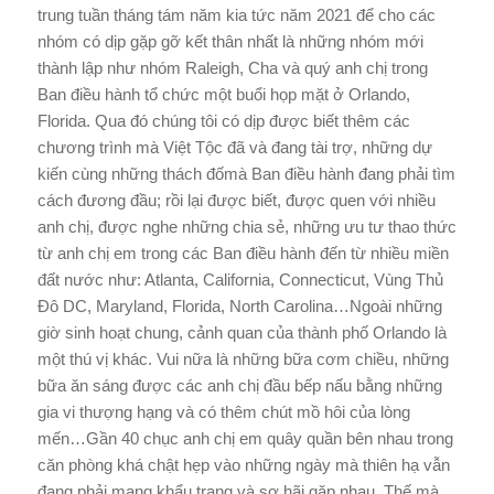
trung tuần tháng tám năm kia tức năm 2021 để cho các
nhóm có dịp gặp gỡ kết thân nhất là những nhóm mới
thành lập như nhóm Raleigh, Cha và quý anh chị trong
Ban điều hành tổ chức một buổi họp mặt ở Orlando,
Florida. Qua đó chúng tôi có dịp được biết thêm các
chương trình mà Việt Tộc đã và đang tài trợ, những dự
kiến cùng những thách đốmà Ban điều hành đang phải tìm
cách đương đầu; rồi lại được biết, được quen với nhiều
anh chị, được nghe những chia sẻ, những ưu tư thao thức
từ anh chị em trong các Ban điều hành đến từ nhiều miền
đất nước như: Atlanta, California, Connecticut, Vùng Thủ
Đô DC, Maryland, Florida, North Carolina…Ngoài những
giờ sinh hoạt chung, cảnh quan của thành phố Orlando là
một thú vị khác. Vui nữa là những bữa cơm chiều, những
bữa ăn sáng được các anh chị đầu bếp nấu bằng những
gia vi thượng hạng và có thêm chút mồ hôi của lòng
mến…Gần 40 chục anh chị em quây quần bên nhau trong
căn phòng khá chật hẹp vào những ngày mà thiên hạ vẫn
đang phải mang khẩu trang và sợ hãi gặp nhau. Thế mà