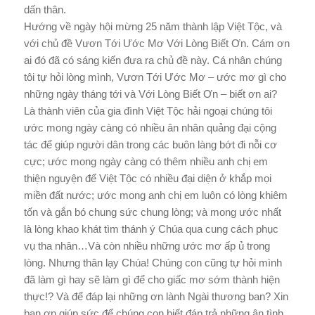
dấn thân.
Hướng về ngày hội mừng 25 năm thành lập Việt Tộc, và
với chủ đề Vươn Tới Ước Mơ Với Lòng Biết Ơn. Cám ơn
ai đó đã có sáng kiến đưa ra chủ đề này. Cá nhân chúng
tôi tự hỏi lòng mình, Vươn Tới Ước Mơ – ước mơ gì cho
những ngày tháng tới và Với Lòng Biết Ơn – biết ơn ai?
Là thành viên của gia đình Việt Tộc hải ngoại chúng tôi
ước mong ngày càng có nhiều ân nhân quảng đại cộng
tác để giúp người dân trong các buôn làng bớt đi nỗi cơ
cực; ước mong ngày càng có thêm nhiều anh chị em
thiện nguyện để Việt Tộc có nhiều đại diện ở khắp mọi
miền đất nước; ước mong anh chị em luôn có lòng khiêm
tốn và gắn bó chung sức chung lòng; và mong ước nhất
là lòng khao khát tìm thánh ý Chúa qua cung cách phục
vụ tha nhân…Và còn nhiều những ước mơ ấp ủ trong
lòng. Nhưng thân lạy Chúa! Chúng con cũng tự hỏi mình
đã làm gì hay sẽ làm gì để cho giấc mơ sớm thành hiện
thực!? Và để đáp lại những ơn lành Ngài thương ban? Xin
ban ơn giúp sức để chúng con biết đáp trả những ân tình