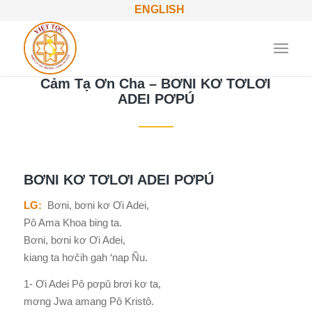
ENGLISH
Cảm Tạ Ơn Cha – BƠNI KƠ TƠLƠI
ADEI PƠPÚ
BƠNI KƠ TƠLƠI ADEI PƠPÚ
LG:
Bơni, bơni kơ Ơi Adei,
Pô Ama Khoa bing ta.
Bơni, bơni kơ Ơi Adei,
kiang ta hơčih gah ‘nap Ñu.
1- Ơi Adei Pô pơpǔ brơi kơ ta,
mơng Jwa amang Pô Kristô.