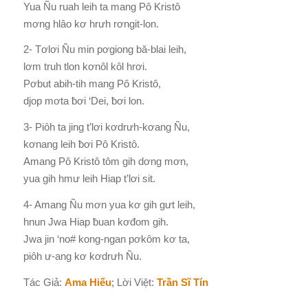
Yua Ñu ruah leih ta mang Pô Kristô
mơng hlâo kơ hrưh rơngit-lon.
2- Tơlơi Ñu min pơgiong bă-blai leih,
lơm truh tlon kơnôl kôl hrơi.
Pơbut abih-tih mang Pô Kristô,
djop mơta ƀơi ‘Dei, ƀơi lon.
3- Piôh ta jing t’lơi kơdrưh-kơang Ñu,
kơnang leih ƀơi Pô Kristô.
Amang Pô Kristô tôm gih dơng mơn,
yua gih hmư leih Hiap t’lơi sit.
4- Amang Ñu mơn yua kơ gih gưt leih,
hnun Jwa Hiap ƀuan kơđom gih.
Jwa jin ‘no# kong-ngan pơkôm kơ ta,
piôh ư-ang kơ kơdrưh Ñu.
Tác Giả:
Ama Hiếu
; Lời Việt:
Trần Sĩ Tín