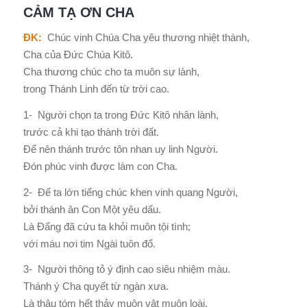
CẢM TẠ ƠN CHA
ĐK:
Chúc vinh Chúa Cha yêu thương nhiệt thành,
Cha của Đức Chúa Kitô.
Cha thương chúc cho ta muôn sự lành,
trong Thánh Linh đến từ trời cao.
1- Người chọn ta trong Đức Kitô nhân lành,
trước cả khi tạo thành trời đất.
Để nên thánh trước tôn nhan uy linh Người.
Đón phúc vinh được làm con Cha.
2- Để ta lớn tiếng chúc khen vinh quang Người,
bởi thánh ân Con Một yêu dấu.
Là Đấng đã cứu ta khỏi muôn tội tình;
với máu nơi tim Ngài tuôn đổ.
3- Người thông tỏ ý định cao siêu nhiệm màu.
Thánh ý Cha quyết từ ngàn xưa.
Là thâu tóm hết thảy muôn vật muôn loài.