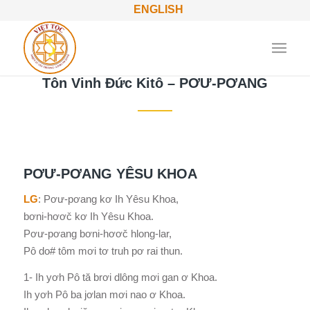
ENGLISH
Tôn Vinh Đức Kitô – PƠƯ-PƠANG
PƠƯ-PƠANG YÊSU KHOA
LG
: Pơư-pơang kơ Ih Yêsu Khoa,
bơni-hơơč kơ Ih Yêsu Khoa.
Pơư-pơang bơni-hơơč hlong-lar,
Pô do# tôm mơi tơ truh pơ rai thun.
1- Ih yơh Pô tă brơi dlông mơi gan ơ Khoa.
Ih yơh Pô ba jơlan mơi nao ơ Khoa.