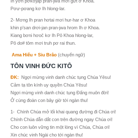
Ih yơh pơkơjăp pran-jwa mơi gưt ơ Khoa.
Pơư-pơang kơ Ih hlong-lar.
2- Mơng Ih pran hơtai mơi hur-har ơ Khoa
khin p’san drơi-jan pran-jwa hrom Ih ơ Khoa.
Kiang bơni hơoč kơ Ih Pô Khoa hlong-lar,
Pô do# tôm mơi truh pơ rai thun.
Ama Hiếu + Siu Brâo
(chuyển ngữ)
TÔN VINH ĐỨC KITÔ
ĐK:
Ngợi mừng vinh danh chúc tụng Chúa Yêsu!
Cảm tạ tôn kính uy quyền Chúa Yêsu!
Ngợi mừng vinh danh chúc tụng Đấng muôn đời!
Ở cùng đoàn con bây giờ tới ngàn thu!
1- Chính Chúa mở lối khai quang đường đi Chúa ơi!
Chính Chúa dẫn dắt con trên đường ngay Chúa ơi!
Cho con luôn vững tin một lòng vì Chúa, Chúa ơi!
Xin chúc vinh Ngài cho tới ngàn thu!