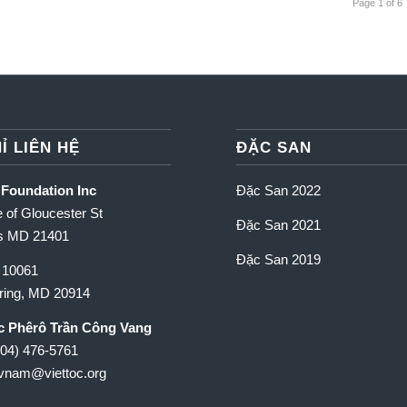
Page 1 of 6
Ỉ LIÊN HỆ
ĐẶC SAN
 Foundation Inc
Đặc San 2022
 of Gloucester St
Đặc San 2021
is MD 21401
Đặc San 2019
 10061
pring, MD 20914
c Phêrô Trần Công Vang
904) 476-5761
cvnam
@viettoc.org