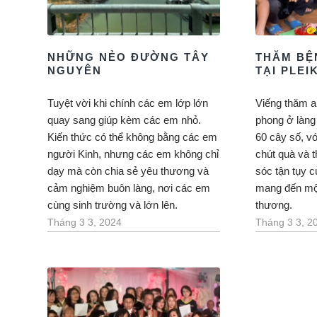
NHỮNG NẺO ĐƯỜNG TÂY
THĂM BÊ
NGUYÊN
TẠI PLEI
Tuyệt vời khi chính các em lớp lớn
Viếng thăm a
quay sang giúp kèm các em nhỏ.
phong ở làng 
Kiến thức có thể không bằng các em
60 cây số, v
người Kinh, nhưng các em không chỉ
chút quà và 
dạy mà còn chia sẻ yêu thương và
sóc tận tụy c
cảm nghiệm buôn làng, nơi các em
mang đến một
cùng sinh trường và lớn lên.
thương.
Tháng 3 3, 2024
Tháng 3 3, 2