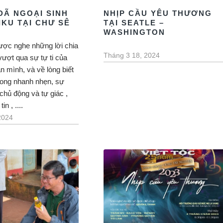
DÃ NGOẠI SINH
NHỊP CẦU YÊU THƯƠNG
IKU TẠI CHƯ SÊ
TẠI SEATLE –
WASHINGTON
ợc nghe những lời chia
Tháng 3 18, 2024
vượt qua sự tự ti của
n mình, và về lòng biết
hong nhanh nhẹn, sự
chủ động và tự giác ,
in , ....
2024