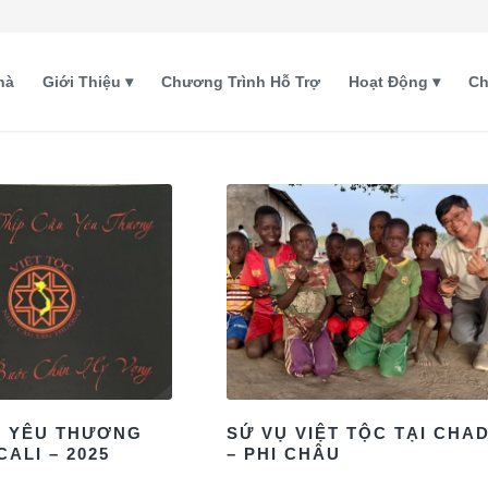
hà
Giới Thiệu
Chương Trình Hỗ Trợ
Hoạt Động
Ch
U YÊU THƯƠNG
SỨ VỤ VIỆT TỘC TẠI CHA
CALI – 2025
– PHI CHÂU