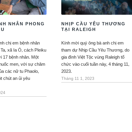
̣NH NHÂN PHONG
NHỊP CẦU YÊU THƯƠNG
KU
TẠI RALEIGH
nh chị em bệnh nhân
Kính mời quý ông bà anh chị em
Ta, xã Ia Ó, cách Pleiku
tham dự Nhịp Cầu Yêu Thương, do
ới 17 bệnh nhân. Một
gia đình Việt Tộc vùng Raleigh tổ
thuốc men, với sự chăm
chức vào cuối tuần này, 4 tháng 11,
ủa các nữ tu Phaolo,
2023.
 chút an ủi yêu
Tháng 11 1, 2023
024