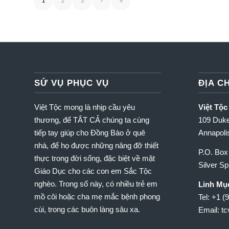
1
2
3
›
»
SỨ VỤ PHỤC VỤ
ĐỊA CH
Việt Tộc mong là nhịp cầu yêu
Việt Tộc
thương, để TẤT CẢ chúng ta cùng
109 Duke
tiếp tay giúp cho Đồng Bào ở quê
Annapol
nhà, để họ được những nâng đỡ thiết
P.O. Box
thực trong đời sống, đặc biệt về mặt
Silver S
Giáo Dục cho các con em Sắc Tộc
nghèo.
Trong số này, có nhiều trẻ em
Linh Mụ
mồ côi hoặc cha mẹ mắc bệnh phong
Tel: +1 (
cùi, trong các buôn làng sâu xa.
Email: t