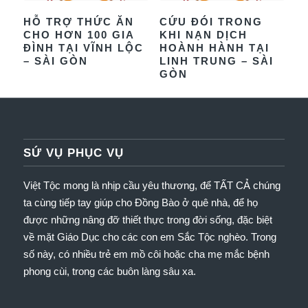
HỖ TRỢ THỨC ĂN
CỨU ĐÓI TRONG
CHO HƠN 100 GIA
KHI NẠN DỊCH
ĐÌNH TẠI VĨNH LỘC
HOÀNH HÀNH TẠI
– SÀI GÒN
LINH TRUNG – SÀI
GÒN
SỨ VỤ PHỤC VỤ
Việt Tộc mong là nhịp cầu yêu thương, để TẤT CẢ chúng
ta cùng tiếp tay giúp cho Đồng Bào ở quê nhà, để họ
được những nâng đỡ thiết thực trong đời sống, đặc biệt
về mặt Giáo Dục cho các con em Sắc Tộc nghèo.
Trong
số này, có nhiều trẻ em mồ côi hoặc cha mẹ mắc bệnh
phong cùi, trong các buôn làng sâu xa.