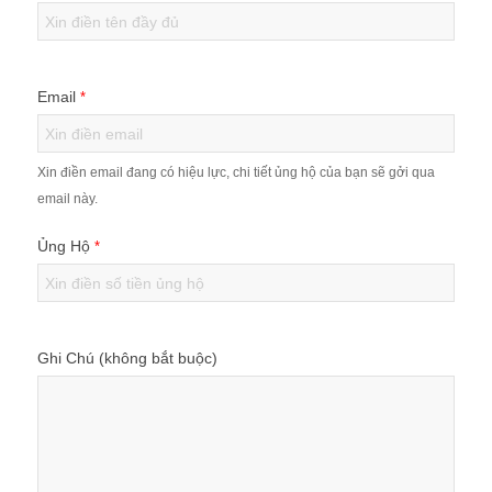
COVID-
19
Email
*
Xin điền email đang có hiệu lực, chi tiết ủng hộ của bạn sẽ gởi qua
email này.
Ủng Hộ
*
Ghi Chú (không bắt buộc)