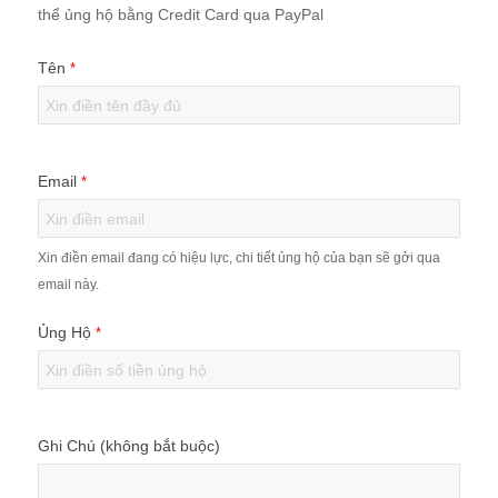
Trợ
thể ủng hộ bằng Credit Card qua PayPal
Đặc
Biệt
Tên
*
COVID-
19
Email
*
Xin điền email đang có hiệu lực, chi tiết ủng hộ của bạn sẽ gởi qua
email này.
Ủng Hộ
*
Ghi Chú (không bắt buộc)