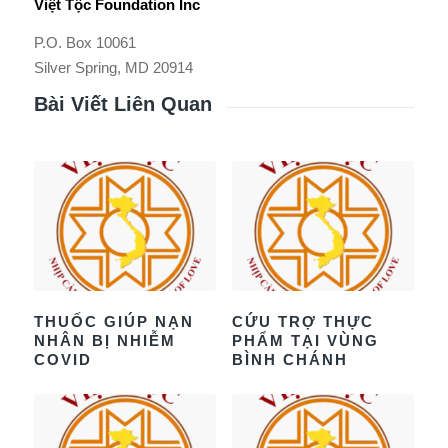
Việt Tộc Foundation Inc
P.O. Box 10061
Silver Spring, MD 20914
Bài Viết Liên Quan
THUỐC GIÚP NẠN
CỨU TRỢ THỰC
NHÂN BỊ NHIỄM
PHẨM TẠI VÙNG
COVID
BÌNH CHÁNH