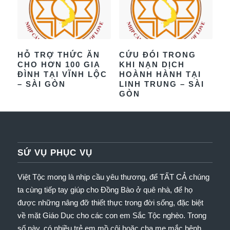
HỖ TRỢ THỨC ĂN
CỨU ĐÓI TRONG
CHO HƠN 100 GIA
KHI NẠN DỊCH
ĐÌNH TẠI VĨNH LỘC
HOÀNH HÀNH TẠI
– SÀI GÒN
LINH TRUNG – SÀI
GÒN
SỨ VỤ PHỤC VỤ
Việt Tộc mong là nhịp cầu yêu thương, để TẤT CẢ chúng
ta cùng tiếp tay giúp cho Đồng Bào ở quê nhà, để họ
được những nâng đỡ thiết thực trong đời sống, đặc biệt
về mặt Giáo Dục cho các con em Sắc Tộc nghèo.
Trong
số này, có nhiều trẻ em mồ côi hoặc cha mẹ mắc bệnh