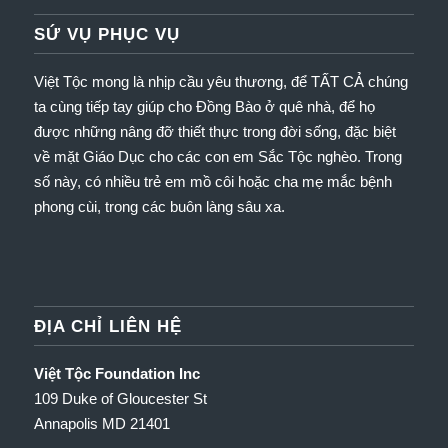
SỨ VỤ PHỤC VỤ
Việt Tộc mong là nhịp cầu yêu thương, để TẤT CẢ chúng
ta cùng tiếp tay giúp cho Đồng Bào ở quê nhà, để họ
được những nâng đỡ thiết thực trong đời sống, đặc biệt
về mặt Giáo Dục cho các con em Sắc Tộc nghèo.
Trong
số này, có nhiều trẻ em mồ côi hoặc cha mẹ mắc bệnh
phong cùi, trong các buôn làng sâu xa.
ĐỊA CHỈ LIÊN HỆ
Việt Tộc Foundation Inc
109 Duke of Gloucester St
Annapolis MD 21401