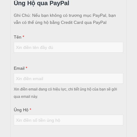
Ủng Hộ qua PayPal
Hỗ
Ghi Chú: Nếu bạn không có trương mục PayPal, bạn
Trợ
vẫn có thể ủng hộ bằng Credit Card qua PayPal
Đặc
Biệt
Tên
*
COVID-
19
Email
*
Xin điền email đang có hiệu lực, chi tiết ủng hộ của bạn sẽ gởi
qua email này.
Ủng Hộ
*