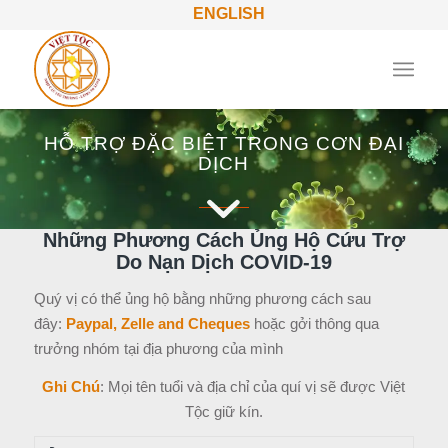
ENGLISH
HỖ TRỢ ĐẶC BIỆT TRONG CƠN ĐẠI
DỊCH
Những Phương Cách Ủng Hộ Cứu Trợ
Do Nạn Dịch COVID-19
Quý vị có thể ủng hộ bằng những phương cách sau
đây:
Paypal, Zelle and Cheques
hoặc gởi thông qua
trưởng nhóm tại địa phương của mình
Ghi Chú
: Mọi tên tuổi và địa chỉ của quí vị sẽ được Việt
Tộc giữ kín.