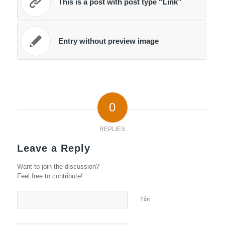
This is a post with post type “Link”
Entry without preview image
0
REPLIES
Leave a Reply
Want to join the discussion?
Feel free to contribute!
Tên