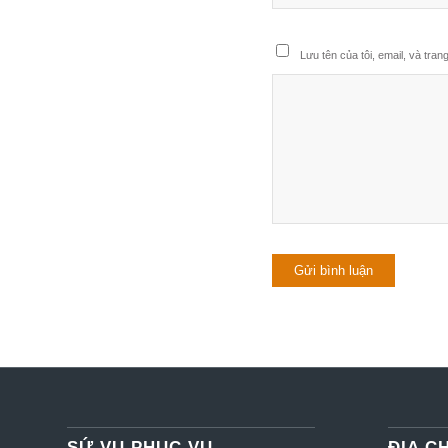
Lưu tên của tôi, email, và tran
SỨ VỤ PHỤC VỤ
ĐỊA CH