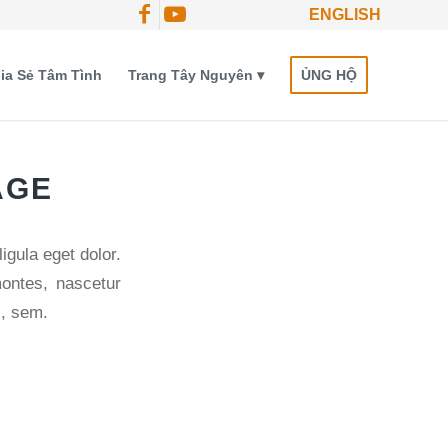
ENGLISH
ia Sẻ Tâm Tình
Trang Tây Nguyên
ỦNG HỘ
AGE
gula eget dolor.
ontes, nascetur
s, sem.