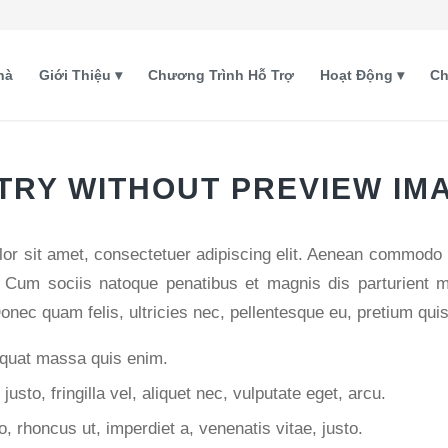
hà
Giới Thiệu
Chương Trình Hỗ Trợ
Hoạt Động
Ch
TRY WITHOUT PREVIEW IM
or sit amet, consectetuer adipiscing elit. Aenean commodo li
Cum sociis natoque penatibus et magnis dis parturient m
onec quam felis, ultricies nec, pellentesque eu, pretium qui
quat massa quis enim.
usto, fringilla vel, aliquet nec, vulputate eget, arcu.
o, rhoncus ut, imperdiet a, venenatis vitae, justo.