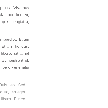
apibus. Vivamus
a, porttitor eu,
 quis, feugiat a,
imperdiet. Etiam
i. Etiam rhoncus.
ibero, sit amet
r, hendrerit id,
libero venenatis
 Duis leo. Sed
quat, leo eget
libero. Fusce