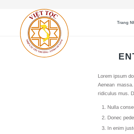
Trang N
EN
Lorem ipsum dol
Aenean massa. 
ridiculus mus. D
Nulla conse
Donec pede j
In enim just