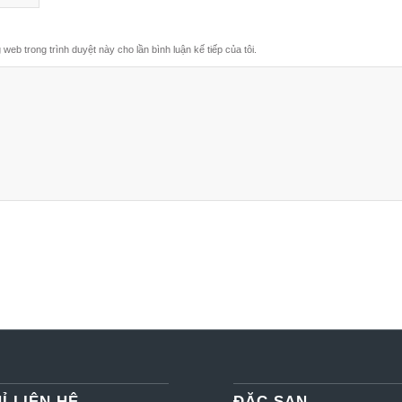
g web trong trình duyệt này cho lần bình luận kế tiếp của tôi.
Ỉ LIÊN HỆ
ĐẶC SAN