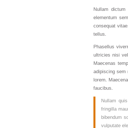
Nullam dictum 
elementum sempe
consequat vitae,
tellus.
Phasellus viver
ultricies nisi v
Maecenas tempu
adipiscing sem 
lorem. Maecenas
faucibus.
Nullam quis
fringilla ma
bibendum so
vulputate el