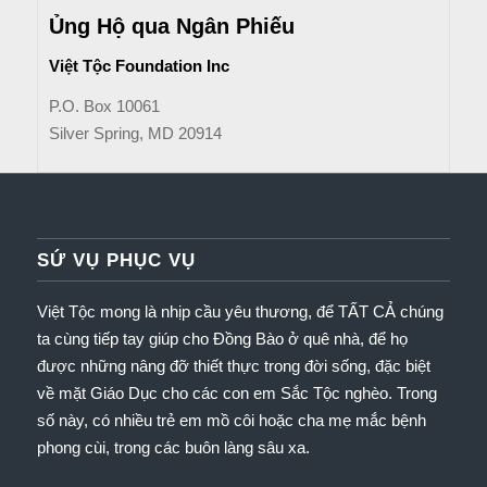
Ủng Hộ qua Ngân Phiếu
Việt Tộc Foundation Inc
P.O. Box 10061
Silver Spring, MD 20914
SỨ VỤ PHỤC VỤ
Việt Tộc mong là nhịp cầu yêu thương, để TẤT CẢ chúng
ta cùng tiếp tay giúp cho Đồng Bào ở quê nhà, để họ
được những nâng đỡ thiết thực trong đời sống, đặc biệt
về mặt Giáo Dục cho các con em Sắc Tộc nghèo.
Trong
số này, có nhiều trẻ em mồ côi hoặc cha mẹ mắc bệnh
phong cùi, trong các buôn làng sâu xa.