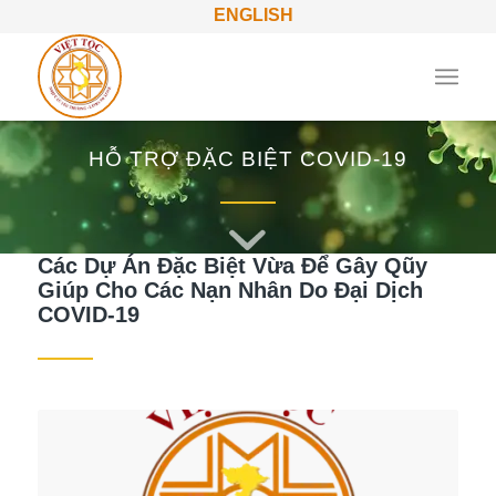
ENGLISH
HỖ TRỢ ĐẶC BIỆT COVID-19
Các Dự Án Đặc Biệt Vừa Để Gây Qũy
Giúp Cho Các Nạn Nhân Do Đại Dịch
COVID-19