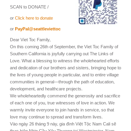
SCAN to DONATE /
or
Click here to donate
or
PayPal@seattleviettoc
Dear Viet Toc Family,
On this coming 26th of September, the Viet Toc Family of
Southern California is joyfully carrying out The Links of
Love. What a blessing to witness the wholehearted efforts
and dedication of our brothers and sisters, bringing hope to
the lives of young people in particular, and to entire village
communities in general—through the path of education,
development, and healthcare projects.
We wholeheartedly commend the generosity and sacrifice
of each one of you, true witnesses of love in action. We
warmly invite everyone to join hands in service, so that
love may continue to spread and transform lives.
Vào ngày 26 tháng 9 này, gia đình Việt Tộc Nam Cali sẽ
thực hiện Nhịp Cầu Yêu Thương tại Westminster, Nam