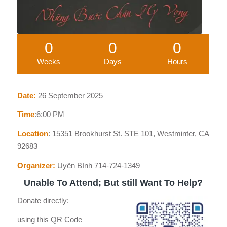
0
0
0
Weeks
Days
Hours
Date:
26 September 2025
Time
:6:00 PM
Location
: 15351 Brookhurst St. STE 101, Westminter, CA
92683
Organizer:
Uyên Bình 714-724-1349
Unable To Attend; But still Want To Help?
Donate directly:
using this QR Code