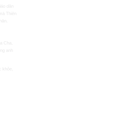
iáo dân
mà Thiên
hân.
ủa Cha,
ững anh
c khỏe,