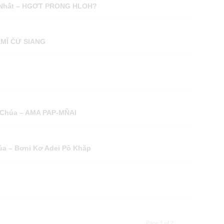
g Nhất – HGƠT PRONG HLOH?
MĬ ČỪ SIANG
 Chúa – AMA PAP-MÑAI
úa – Bơni Kơ Adei Pô Khăp
Page 1 of 2