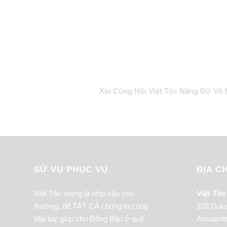
Xin Cùng Hội Việt Tộc Nâng Đỡ Về
SỨ VỤ PHỤC VỤ
ĐỊA CH
Việt Tộc mong là nhịp cầu yêu
Việt Tộc
thương, để TẤT CẢ chúng ta cùng
109 Duke
tiếp tay giúp cho Đồng Bào ở quê
Annapol