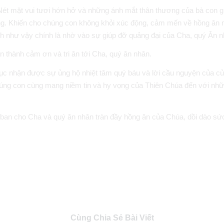
 Nét mặt vui tươi hớn hở và những ánh mắt thân thương của bà con g
ng. Khiến cho chúng con không khỏi xúc động, cảm mến về hồng ân 
h như vậy chính là nhờ vào sự giúp đỡ quảng đại của Cha, quý Ân n
n thành cảm ơn và tri ân tới Cha, quý ân nhân.
p tục nhận được sự ủng hộ nhiệt tâm quý báu và lời cầu nguyện của c
chúng con cùng mang niềm tin và hy vọng của Thiên Chúa đến với nh
ban cho Cha và quý ân nhân tràn đầy hồng ân của Chúa, dồi dào sứ
Cùng Chia Sẻ Bài Viết