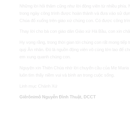
Những lời hỏi thăm cũng như lời động viên từ nhiều phía.
trong ngày công trình được hoàn thành và đưa vào sử dụ
Chúa đổ xuống trên giáo xứ chúng con. Có được công trìn
Thay lời cho bà con giáo dân Giáo xứ Hà Bầu, con xin châ
Hy vọng rằng, trong thời gian tới chúng con rất mong tiế
quý Ân nhân. Đó là nguồn động viên vô cùng lớn lao để 
em xung quanh chúng con.
Nguyện xin Thiên Chúa nhờ lời chuyển cầu của Mẹ Maria 
luôn tìm thấy niềm vui và bình an trong cuộc sống.
Linh mục Chánh Xứ
Giêrônimô Nguyễn Đình Thuật, DCCT