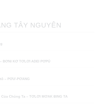
ANG TÂY NGUYÊN
ng
a – BƠNI KƠ TƠLƠI ADEI PƠPÚ
Kitô – PƠƯ-PƠANG
́c Của Chúng Ta – TƠLƠI MƠAK ɃING TA