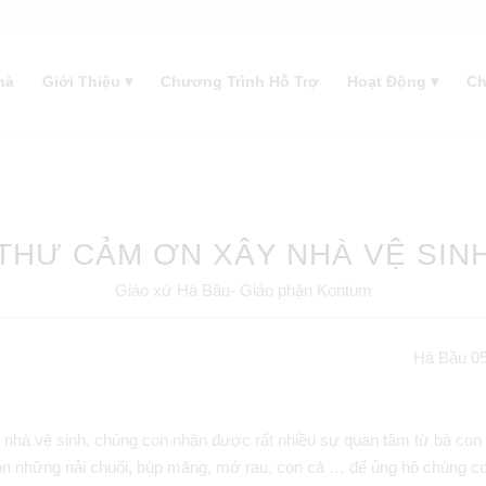
hà
Giới Thiệu
Chương Trình Hỗ Trợ
Hoạt Động
Ch
THƯ CẢM ƠN XÂY NHÀ VỆ SIN
Giáo xứ Hà Bầu- Giáo phận Kontum
Hà Bầu 
nhà vệ sinh, chúng con nhận được rất nhiều sự quan tâm từ bà con 
n những nải chuối, búp măng, mớ rau, con cá … để ủng hộ chúng c